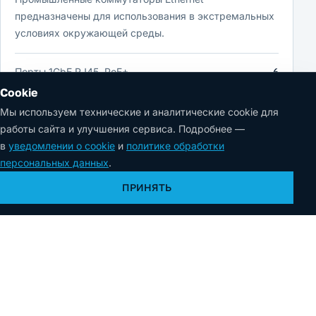
предназначены для использования в экстремальных
условиях окружающей среды.
Порты 1GbE RJ45, PoE+
6
Модельный ряд
FIS-3300
Cookie
Температура
−40…+75 °C
Мы используем технические и аналитические cookie для
работы сайта и улучшения сервиса. Подробнее —
Порты 10GbE SFP+
4
в
уведомлении о cookie
и
политике обработки
персональных данных
.
ПОДРОБНЕЕ
ПРИНЯТЬ
Коммутатор Fplus FIS-3328TX